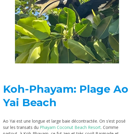
Koh-Phayam: Plage Ao
Yai Beach
Ao Yai est une longue et large baie décontractée. On s’est posé
sur les transats du
Phayam Coconut Beach Resort
. Comme
partout, à Koh-Phayam, ce fut zen et très cool! Baignade et