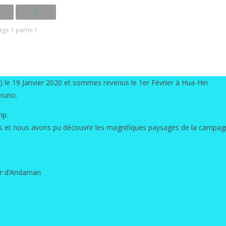
age 1 parmi 1
e 19 Janvier 2020 et sommes revenus le 1er Février à Hua-Hin.
Bruno.
ip.
es et nous avons pu découvrir les magnifiques paysages de la campagn
er d’Andaman