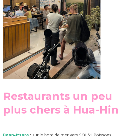
Restaurants un peu
plus chers à Hua-Hin
Baan-Itsara
:
sur le bord de mer vers SOI 51 Poissons,