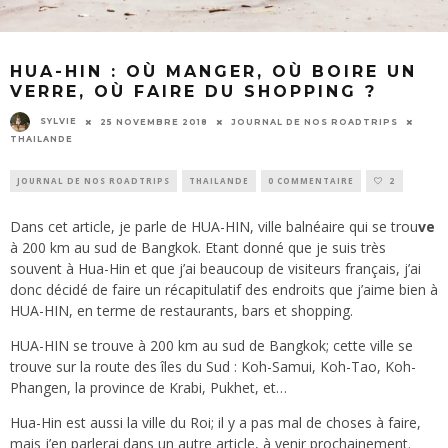
HUA-HIN : OÙ MANGER, OÙ BOIRE UN
VERRE, OÙ FAIRE DU SHOPPING ?
SYLVIE
25 NOVEMBRE 2018
JOURNAL DE NOS ROADTRIPS
THAILANDE
JOURNAL DE NOS ROADTRIPS
THAILANDE
0 COMMENTAIRE
2
Dans cet article, je parle de HUA-HIN, ville balnéaire qui se trou
ve
à 200 km au sud de Bangkok. Etant donné que je suis très
souvent à Hua-Hin et que j’ai beaucoup de visiteurs français, j’ai
donc décidé de faire un récapitulatif des endroits que j’aime bien à
HUA-HIN, en terme de restaurants, bars et shopping.
HUA-HIN se trouve à 200 km au sud de Bangkok; cette ville se
trouve sur la route des îles du Sud : Koh-Samui, Koh-Tao, Koh-
Phangen, la province de Krabi, Pukhet, et…
Hua-Hin est aussi la ville du Roi; il y a pas mal de choses à faire,
mais j’en parlerai dans un autre article, à venir prochainement.