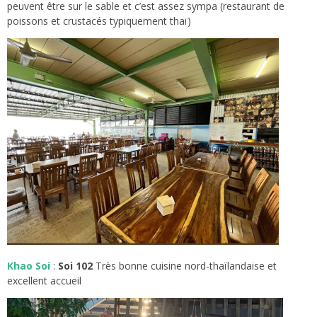
peuvent être sur le sable et c’est assez sympa (restaurant de
poissons et crustacés typiquement thaï)
Khao Soi
:
Soi 102
Très bonne cuisine nord-thaïlandaise et
excellent accueil