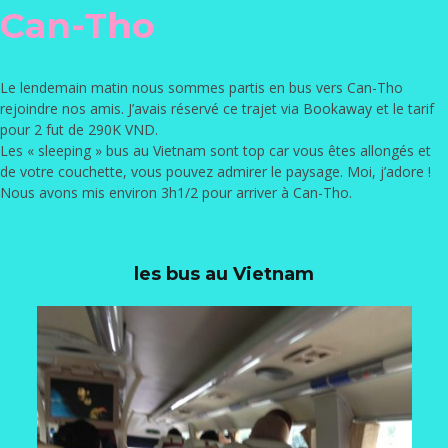
Can-Tho
Le lendemain matin nous sommes partis en bus vers Can-Tho
rejoindre nos amis. J’avais réservé ce trajet via
Bookaway
et le tarif
pour 2 fut de 290K VND.
Les « sleeping » bus au Vietnam sont top car vous êtes allongés et
de votre couchette, vous pouvez admirer le paysage. Moi, j’adore !
Nous avons mis environ 3h1/2 pour arriver à Can-Tho.
les bus au Vietnam