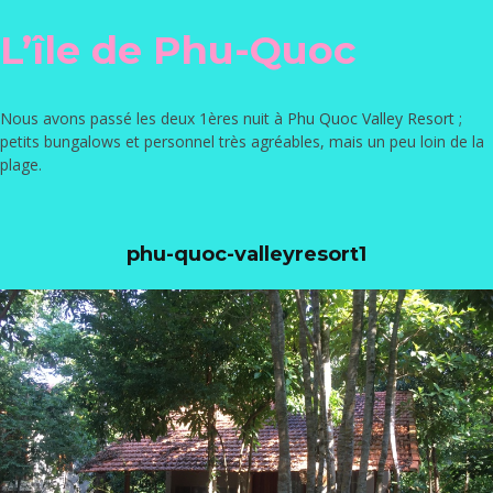
L’île de Phu-Quoc
Nous avons passé les deux 1ères nuit à
Phu Quoc Valley Resort
;
petits bungalows et personnel très agréables, mais un peu loin de la
plage.
phu-quoc-valleyresort1