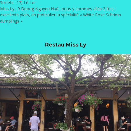
Streets
: 17, Lê Loi
Miss Ly
: 9 Duong Nguyen Huê ; nous y sommes allés 2 fois ;
excellents plats, en particulier la spécialité « White Rose Schrimp
dumplings »
Restau Miss Ly