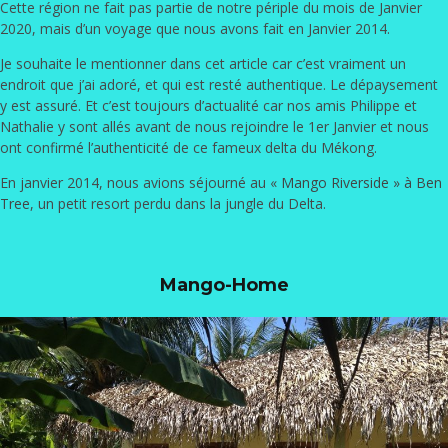
Cette région ne fait pas partie de notre périple du mois de Janvier
2020, mais d’un voyage que nous avons fait en Janvier 2014.
Je souhaite le mentionner dans cet article car c’est vraiment un
endroit que j’ai adoré, et qui est resté authentique. Le dépaysement
y est assuré. Et c’est toujours d’actualité car nos amis Philippe et
Nathalie y sont allés avant de nous rejoindre le 1er Janvier et nous
ont confirmé l’authenticité de ce fameux delta du Mékong.
En janvier 2014, nous avions séjourné au «
Mango Riverside » à Ben
Tree
, un petit resort perdu dans la jungle du Delta.
Mango-Home