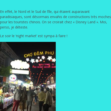
En effet, le Nord et le Sud de l’île, qui étaient auparavant
paradisiaques, sont désormais envahis de constructions très moches
pour les touristes chinois. On se croirait chez « Disney Land ». Moi,
perso, je déteste.
Le soir le ‘night market’ est sympa à faire !