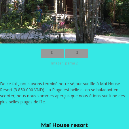
Image 1 parmi 2
De ce fait, nous avons terminé notre séjour sur l’île à
Mai House
Resort
(3 850 000 VND). La Plage est belle et en se baladant en
scooter, nous nous sommes aperçus que nous étions sur l’une des
plus belles plages de l’île.
Mai House resort