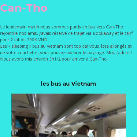
Can-Tho
Le lendemain matin nous sommes partis en bus vers Can-Tho
rejoindre nos amis. J’avais réservé ce trajet via
Bookaway
et le tarif
pour 2 fut de 290K VND.
Les « sleeping » bus au Vietnam sont top car vous êtes allongés et
de votre couchette, vous pouvez admirer le paysage. Moi, j’adore !
Nous avons mis environ 3h1/2 pour arriver à Can-Tho.
les bus au Vietnam