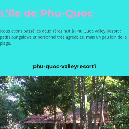
L’île de Phu-Quoc
Nous avons passé les deux 1ères nuit à
Phu Quoc Valley Resort
;
petits bungalows et personnel très agréables, mais un peu loin de la
plage.
phu-quoc-valleyresort1