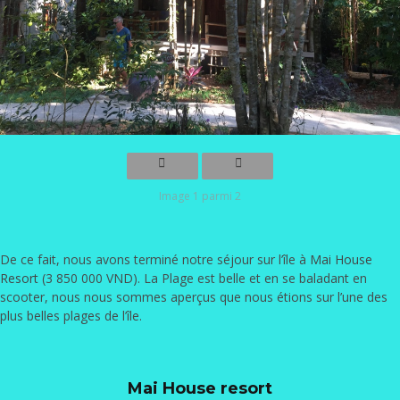
Image 1 parmi 2
De ce fait, nous avons terminé notre séjour sur l’île à
Mai House
Resort
(3 850 000 VND). La Plage est belle et en se baladant en
scooter, nous nous sommes aperçus que nous étions sur l’une des
plus belles plages de l’île.
Mai House resort