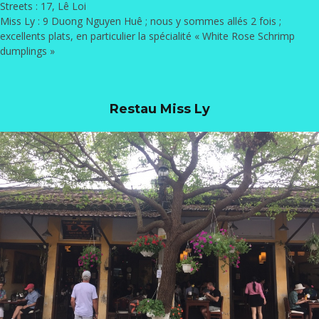
Streets
: 17, Lê Loi
Miss Ly
: 9 Duong Nguyen Huê ; nous y sommes allés 2 fois ;
excellents plats, en particulier la spécialité « White Rose Schrimp
dumplings »
Restau Miss Ly