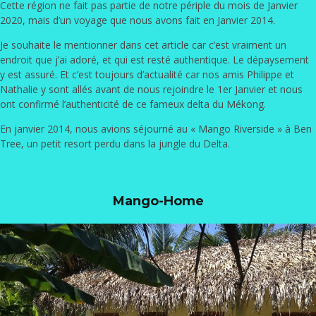
Cette région ne fait pas partie de notre périple du mois de Janvier
2020, mais d’un voyage que nous avons fait en Janvier 2014.
Je souhaite le mentionner dans cet article car c’est vraiment un
endroit que j’ai adoré, et qui est resté authentique. Le dépaysement
y est assuré. Et c’est toujours d’actualité car nos amis Philippe et
Nathalie y sont allés avant de nous rejoindre le 1er Janvier et nous
ont confirmé l’authenticité de ce fameux delta du Mékong.
En janvier 2014, nous avions séjourné au «
Mango Riverside » à Ben
Tree
, un petit resort perdu dans la jungle du Delta.
Mango-Home