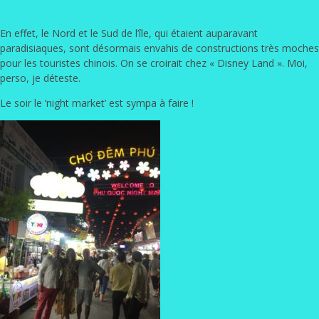
En effet, le Nord et le Sud de l’île, qui étaient auparavant
paradisiaques, sont désormais envahis de constructions très moches
pour les touristes chinois. On se croirait chez « Disney Land ». Moi,
perso, je déteste.
Le soir le ‘night market’ est sympa à faire !