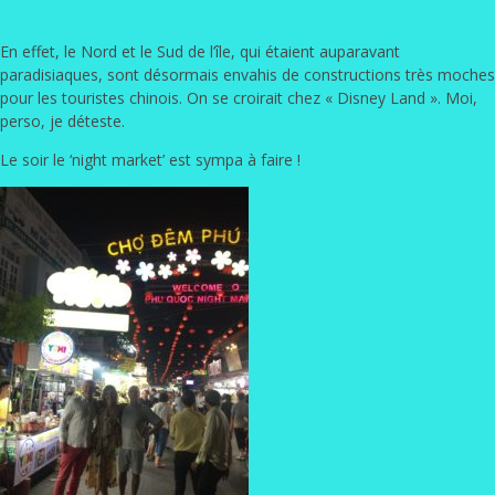
En effet, le Nord et le Sud de l’île, qui étaient auparavant
paradisiaques, sont désormais envahis de constructions très moches
pour les touristes chinois. On se croirait chez « Disney Land ». Moi,
perso, je déteste.
Le soir le ‘night market’ est sympa à faire !