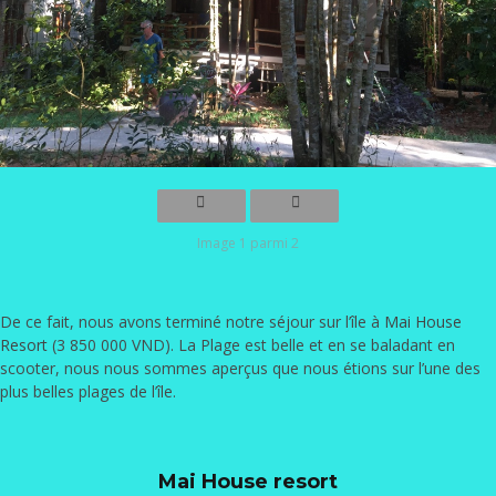
Image 1 parmi 2
De ce fait, nous avons terminé notre séjour sur l’île à
Mai House
Resort
(3 850 000 VND). La Plage est belle et en se baladant en
scooter, nous nous sommes aperçus que nous étions sur l’une des
plus belles plages de l’île.
Mai House resort