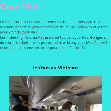
Can-Tho
Le lendemain matin nous sommes partis en bus vers Can-Tho
rejoindre nos amis. J’avais réservé ce trajet via
Bookaway
et le tarif
pour 2 fut de 290K VND.
Les « sleeping » bus au Vietnam sont top car vous êtes allongés et
de votre couchette, vous pouvez admirer le paysage. Moi, j’adore !
Nous avons mis environ 3h1/2 pour arriver à Can-Tho.
les bus au Vietnam