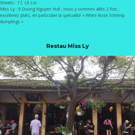
Streets
: 17, Lê Loi
Miss Ly
: 9 Duong Nguyen Huê ; nous y sommes allés 2 fois ;
excellents plats, en particulier la spécialité « White Rose Schrimp
dumplings »
Restau Miss Ly