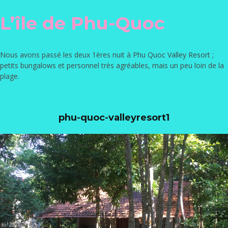
L’île de Phu-Quoc
Nous avons passé les deux 1ères nuit à
Phu Quoc Valley Resort
;
petits bungalows et personnel très agréables, mais un peu loin de la
plage.
phu-quoc-valleyresort1