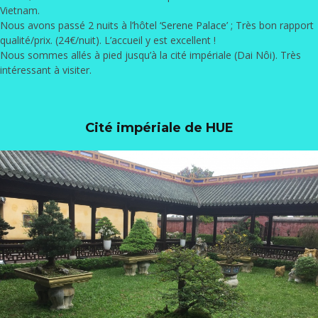
Vietnam.
Nous avons passé 2 nuits à l’hôtel ‘
Serene Palace
’ ; Très bon rapport
qualité/prix. (24€/nuit). L’accueil y est excellent !
Nous sommes allés à pied jusqu’à la cité impériale (Dai Nôi). Très
intéressant à visiter.
Cité impériale de HUE