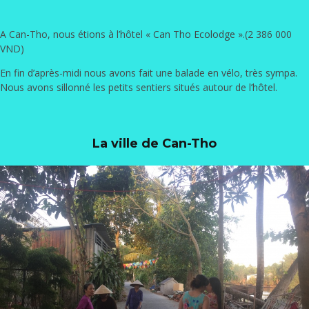
A Can-Tho, nous étions à l’hôtel «
Can Tho Ecolodge
».(2 386 000
VND)
En fin d’après-midi nous avons fait une balade en vélo, très sympa.
Nous avons sillonné les petits sentiers situés autour de l’hôtel.
La ville de Can-Tho