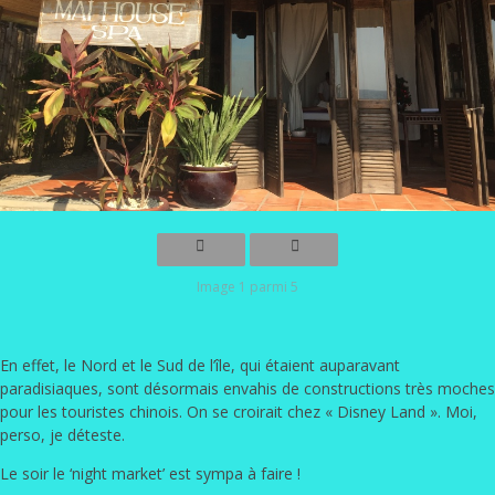
Image 1 parmi 5
En effet, le Nord et le Sud de l’île, qui étaient auparavant
paradisiaques, sont désormais envahis de constructions très moches
pour les touristes chinois. On se croirait chez « Disney Land ». Moi,
perso, je déteste.
Le soir le ‘night market’ est sympa à faire !