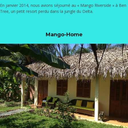
En janvier 2014, nous avions séjourné au «
Mango Riverside » à Ben
Tree
, un petit resort perdu dans la jungle du Delta.
Mango-Home