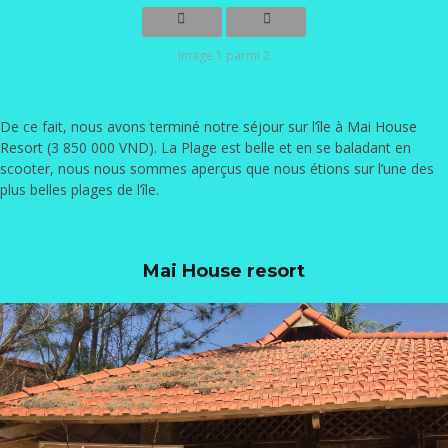
Image 1 parmi 2
De ce fait, nous avons terminé notre séjour sur l’île à
Mai House
Resort
(3 850 000 VND). La Plage est belle et en se baladant en
scooter, nous nous sommes aperçus que nous étions sur l’une des
plus belles plages de l’île.
Mai House resort