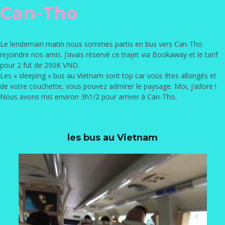
Can-Tho
Le lendemain matin nous sommes partis en bus vers Can-Tho
rejoindre nos amis. J’avais réservé ce trajet via
Bookaway
et le tarif
pour 2 fut de 290K VND.
Les « sleeping » bus au Vietnam sont top car vous êtes allongés et
de votre couchette, vous pouvez admirer le paysage. Moi, j’adore !
Nous avons mis environ 3h1/2 pour arriver à Can-Tho.
les bus au Vietnam