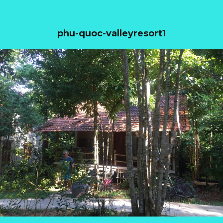
phu-quoc-valleyresort1