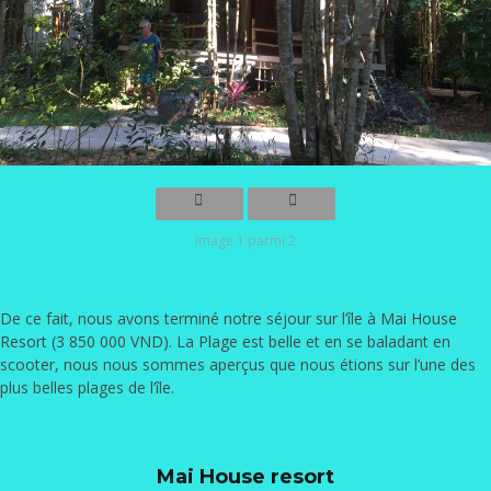
Image 1 parmi 2
De ce fait, nous avons terminé notre séjour sur l’île à
Mai House
Resort
(3 850 000 VND). La Plage est belle et en se baladant en
scooter, nous nous sommes aperçus que nous étions sur l’une des
plus belles plages de l’île.
Mai House resort