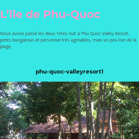
L’île de Phu-Quoc
Nous avons passé les deux 1ères nuit à
Phu Quoc Valley Resort
;
petits bungalows et personnel très agréables, mais un peu loin de la
plage.
phu-quoc-valleyresort1