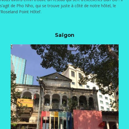
s’agit de Pho Nho, qui se trouve juste à côté de notre hôtel, le
‘
Roseland Point Hôtel
’.
Saïgon