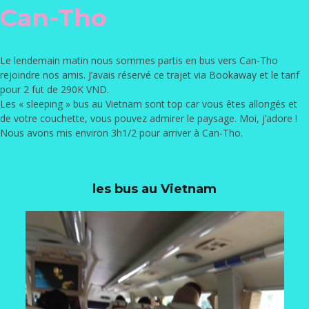
Can-Tho
Le lendemain matin nous sommes partis en bus vers Can-Tho
rejoindre nos amis. J’avais réservé ce trajet via
Bookaway
et le tarif
pour 2 fut de 290K VND.
Les « sleeping » bus au Vietnam sont top car vous êtes allongés et
de votre couchette, vous pouvez admirer le paysage. Moi, j’adore !
Nous avons mis environ 3h1/2 pour arriver à Can-Tho.
les bus au Vietnam