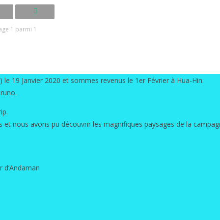
age 1 parmi 1
e 19 Janvier 2020 et sommes revenus le 1er Février à Hua-Hin.
Bruno.
ip.
es et nous avons pu découvrir les magnifiques paysages de la campagn
er d’Andaman