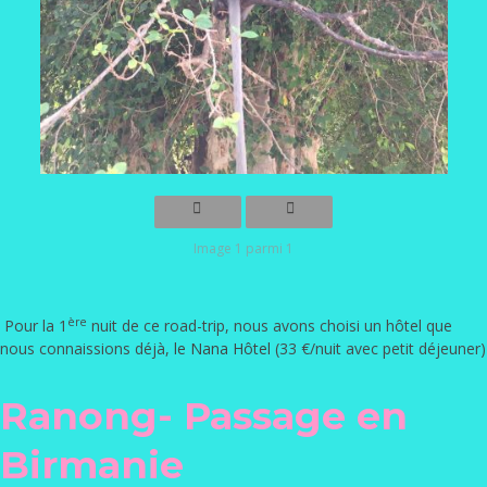
Image 1 parmi 1
ère
Pour la 1
nuit de ce road-trip, nous avons choisi un hôtel que
nous connaissions déjà,
le Nana Hôtel
(33 €/nuit avec petit déjeuner)
Ranong- Passage en
Birmanie