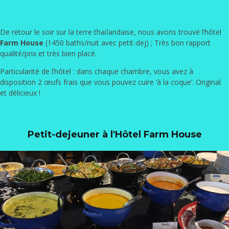
De retour le soir sur la terre thaïlandaise, nous avons trouvé l’hôtel
Farm House
(1450 baths/nuit avec petit-dej) ; Très bon rapport
qualité/prix et très bien placé.
Particularité de l’hôtel : dans chaque chambre, vous avez à
disposition 2 œufs frais que vous pouvez cuire ‘à la coque’. Original
et délicieux !
Petit-dejeuner à l'Hôtel Farm House