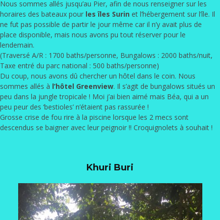
Nous sommes allés jusqu’au Pier, afin de nous renseigner sur les
horaires des bateaux pour
les îles Surin
et l’hébergement sur l’île. Il
ne fut pas possible de partir le jour même car il n’y avait plus de
place disponible, mais nous avons pu tout réserver pour le
lendemain.
(Traversé A/R : 1700 baths/personne, Bungalows : 2000 baths/nuit,
Taxe entré du parc national : 500 baths/personne)
Du coup, nous avons dû chercher un hôtel dans le coin. Nous
sommes allés à
l’hôtel Greenview
. Il s’agit de bungalows situés un
peu dans la jungle tropicale ! Moi j’ai bien aimé mais Béa, qui a un
peu peur des ‘bestioles’ n’étaient pas rassurée !
Grosse crise de fou rire à la piscine lorsque les 2 mecs sont
descendus se baigner avec leur peignoir !! Croquignolets à souhait !
Khuri Buri