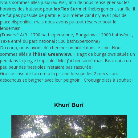
Nous sommes allés jusqu’au Pier, afin de nous renseigner sur les
horaires des bateaux pour
les îles Surin
et l’hébergement sur l’île. Il
ne fut pas possible de partir le jour même car il n’y avait plus de
place disponible, mais nous avons pu tout réserver pour le
lendemain.
(Traversé A/R : 1700 baths/personne, Bungalows : 2000 baths/nuit,
Taxe entré du parc national : 500 baths/personne)
Du coup, nous avons dû chercher un hôtel dans le coin. Nous
sommes allés à
l’hôtel Greenview
. Il s’agit de bungalows situés un
peu dans la jungle tropicale ! Moi j’ai bien aimé mais Béa, qui a un
peu peur des ‘bestioles’ n’étaient pas rassurée !
Grosse crise de fou rire à la piscine lorsque les 2 mecs sont
descendus se baigner avec leur peignoir !! Croquignolets à souhait !
Khuri Buri