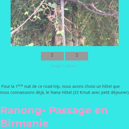
Image 1 parmi 1
ère
Pour la 1
nuit de ce road-trip, nous avons choisi un hôtel que
nous connaissions déjà,
le Nana Hôtel
(33 €/nuit avec petit déjeuner)
Ranong- Passage en
Birmanie