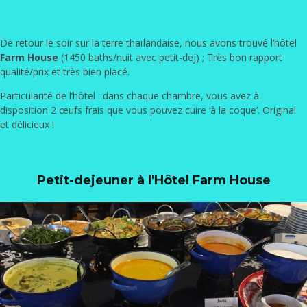
De retour le soir sur la terre thaïlandaise, nous avons trouvé l’hôtel
Farm House
(1450 baths/nuit avec petit-dej) ; Très bon rapport
qualité/prix et très bien placé.
Particularité de l’hôtel : dans chaque chambre, vous avez à
disposition 2 œufs frais que vous pouvez cuire ‘à la coque’. Original
et délicieux !
Petit-dejeuner à l'Hôtel Farm House