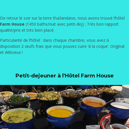
De retour le soir sur la terre thaïlandaise, nous avons trouvé l’hôtel
Farm House
(1450 baths/nuit avec petit-dej) ; Très bon rapport
qualité/prix et très bien placé.
Particularité de l’hôtel : dans chaque chambre, vous avez à
disposition 2 œufs frais que vous pouvez cuire ‘à la coque’. Original
et délicieux !
Petit-dejeuner à l'Hôtel Farm House