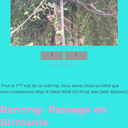
Image 1 parmi 1
ère
Pour la 1
nuit de ce road-trip, nous avons choisi un hôtel que
nous connaissions déjà,
le Nana Hôtel
(33 €/nuit avec petit déjeuner)
Ranong- Passage en
Birmanie