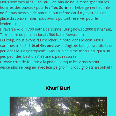
Nous sommes allés jusqu’au Pier, afin de nous renseigner sur les
horaires des bateaux pour
les îles Surin
et l’hébergement sur l’île. Il
ne fut pas possible de partir le jour même car il n’y avait plus de
place disponible, mais nous avons pu tout réserver pour le
lendemain.
(Traversé A/R : 1700 baths/personne, Bungalows : 2000 baths/nuit,
Taxe entré du parc national : 500 baths/personne)
Du coup, nous avons dû chercher un hôtel dans le coin. Nous
sommes allés à
l’hôtel Greenview
. Il s’agit de bungalows situés un
peu dans la jungle tropicale ! Moi j’ai bien aimé mais Béa, qui a un
peu peur des ‘bestioles’ n’étaient pas rassurée !
Grosse crise de fou rire à la piscine lorsque les 2 mecs sont
descendus se baigner avec leur peignoir !! Croquignolets à souhait !
Khuri Buri