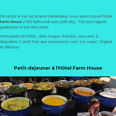
De retour le soir sur la terre thaïlandaise, nous avons trouvé l’hôtel
Farm House
(1450 baths/nuit avec petit-dej) ; Très bon rapport
qualité/prix et très bien placé.
Particularité de l’hôtel : dans chaque chambre, vous avez à
disposition 2 œufs frais que vous pouvez cuire ‘à la coque’. Original
et délicieux !
Petit-dejeuner à l'Hôtel Farm House