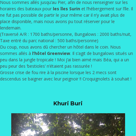
Nous sommes allés jusqu’au Pier, afin de nous renseigner sur les
horaires des bateaux pour
les îles Surin
et l’hébergement sur l’île. Il
ne fut pas possible de partir le jour même car il n’y avait plus de
place disponible, mais nous avons pu tout réserver pour le
lendemain.
(Traversé A/R : 1700 baths/personne, Bungalows : 2000 baths/nuit,
Taxe entré du parc national : 500 baths/personne)
Du coup, nous avons dû chercher un hôtel dans le coin. Nous
sommes allés à
l’hôtel Greenview
. Il s’agit de bungalows situés un
peu dans la jungle tropicale ! Moi j’ai bien aimé mais Béa, qui a un
peu peur des ‘bestioles’ n’étaient pas rassurée !
Grosse crise de fou rire à la piscine lorsque les 2 mecs sont
descendus se baigner avec leur peignoir !! Croquignolets à souhait !
Khuri Buri