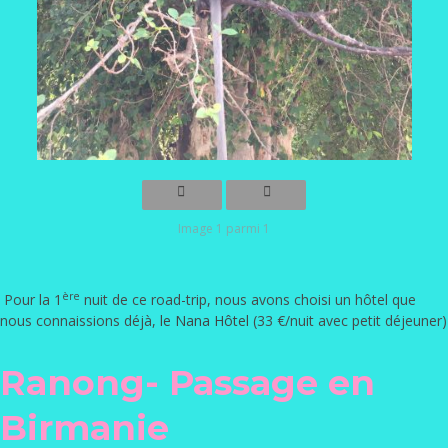
Image 1 parmi 1
ère
Pour la 1
nuit de ce road-trip, nous avons choisi un hôtel que
nous connaissions déjà,
le Nana Hôtel
(33 €/nuit avec petit déjeuner)
Ranong- Passage en
Birmanie