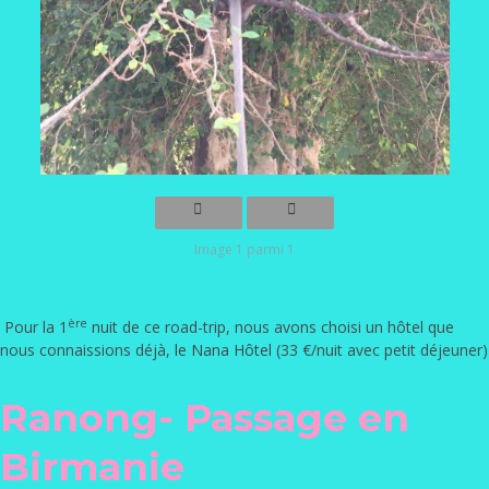
Image 1 parmi 1
ère
Pour la 1
nuit de ce road-trip, nous avons choisi un hôtel que
nous connaissions déjà,
le Nana Hôtel
(33 €/nuit avec petit déjeuner)
Ranong- Passage en
Birmanie