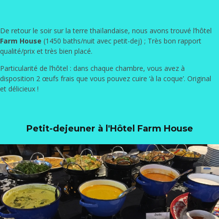
De retour le soir sur la terre thaïlandaise, nous avons trouvé l’hôtel
Farm House
(1450 baths/nuit avec petit-dej) ; Très bon rapport
qualité/prix et très bien placé.
Particularité de l’hôtel : dans chaque chambre, vous avez à
disposition 2 œufs frais que vous pouvez cuire ‘à la coque’. Original
et délicieux !
Petit-dejeuner à l'Hôtel Farm House