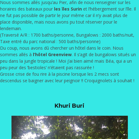
Nous sommes allés jusqu’au Pier, afin de nous renseigner sur les
horaires des bateaux pour
les îles Surin
et l’hébergement sur l’île. Il
ne fut pas possible de partir le jour même car il n’y avait plus de
place disponible, mais nous avons pu tout réserver pour le
lendemain.
(Traversé A/R : 1700 baths/personne, Bungalows : 2000 baths/nuit,
Taxe entré du parc national : 500 baths/personne)
Du coup, nous avons dû chercher un hôtel dans le coin. Nous
sommes allés à
l’hôtel Greenview
. Il s’agit de bungalows situés un
peu dans la jungle tropicale ! Moi j’ai bien aimé mais Béa, qui a un
peu peur des ‘bestioles’ n’étaient pas rassurée !
Grosse crise de fou rire à la piscine lorsque les 2 mecs sont
descendus se baigner avec leur peignoir !! Croquignolets à souhait !
Khuri Buri