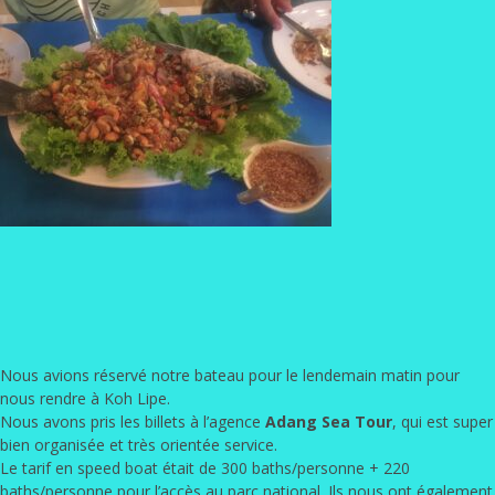
Nous avions réservé notre bateau pour le lendemain matin pour
nous rendre à Koh Lipe.
Nous avons pris les billets à l’agence
Adang Sea Tour
, qui est super
bien organisée et très orientée service.
Le tarif en speed boat était de 300 baths/personne + 220
baths/personne pour l’accès au parc national. Ils nous ont également