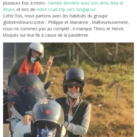
plusieurs fois à moto :
l’année dernière avec nos amis Béa et
Bruno
et lors de
notre road-trip vers Singapour.
Cette fois, nous partons avec les habitués du groupe
globetrotteurscooter : Philippe et Marianne ; Malheureusement,
nous ne sommes pas au complet ; il manque Thess et Hervé,
bloqués sur leur île à cause de la pandémie.