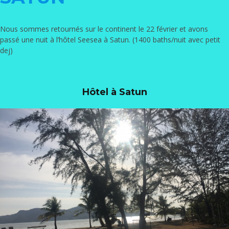
Nous sommes retournés sur le continent le 22 février et avons
passé une nuit à l’hôtel
Seesea
à Satun. (1400 baths/nuit avec petit
dej)
Hôtel à Satun