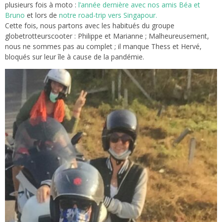
plusieurs fois à moto :
l’année dernière avec nos amis Béa et
Bruno
et lors de
notre road-trip vers Singapour.
Cette fois, nous partons avec les habitués du groupe
globetrotteurscooter : Philippe et Marianne ; Malheureusement,
nous ne sommes pas au complet ; il manque Thess et Hervé,
bloqués sur leur île à cause de la pandémie.