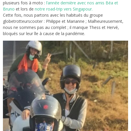
plusieurs fois à moto :
l’année dernière avec nos amis Béa et
Bruno
et lors de
notre road-trip vers Singapour.
Cette fois, nous partons avec les habitués du groupe
globetrotteurscooter : Philippe et Marianne ; Malheureusement,
nous ne sommes pas au complet ; il manque Thess et Hervé,
bloqués sur leur île à cause de la pandémie.