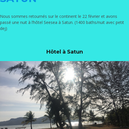
Nous sommes retournés sur le continent le 22 février et avons
passé une nuit à l’hôtel
Seesea
à Satun. (1400 baths/nuit avec petit
dej)
Hôtel à Satun