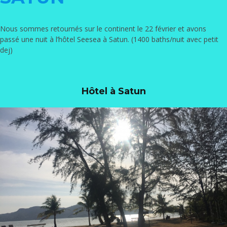
Nous sommes retournés sur le continent le 22 février et avons
passé une nuit à l’hôtel
Seesea
à Satun. (1400 baths/nuit avec petit
dej)
Hôtel à Satun