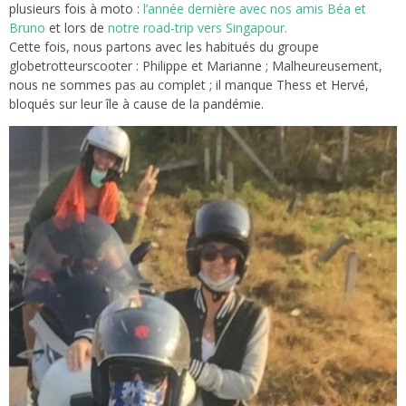
plusieurs fois à moto :
l’année dernière avec nos amis Béa et
Bruno
et lors de
notre road-trip vers Singapour.
Cette fois, nous partons avec les habitués du groupe
globetrotteurscooter : Philippe et Marianne ; Malheureusement,
nous ne sommes pas au complet ; il manque Thess et Hervé,
bloqués sur leur île à cause de la pandémie.