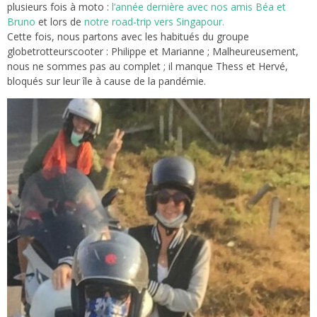
plusieurs fois à moto :
l’année dernière avec nos amis Béa et
Bruno
et lors de
notre road-trip vers Singapour.
Cette fois, nous partons avec les habitués du groupe
globetrotteurscooter : Philippe et Marianne ; Malheureusement,
nous ne sommes pas au complet ; il manque Thess et Hervé,
bloqués sur leur île à cause de la pandémie.