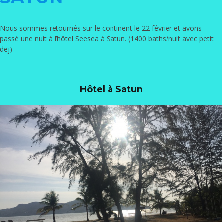
Nous sommes retournés sur le continent le 22 février et avons
passé une nuit à l’hôtel
Seesea
à Satun. (1400 baths/nuit avec petit
dej)
Hôtel à Satun