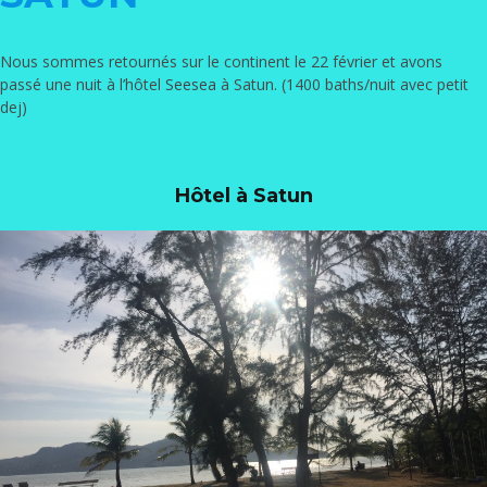
Nous sommes retournés sur le continent le 22 février et avons
passé une nuit à l’hôtel
Seesea
à Satun. (1400 baths/nuit avec petit
dej)
Hôtel à Satun