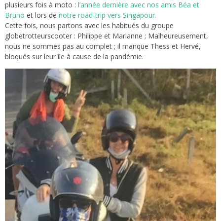
plusieurs fois à moto :
l’année dernière avec nos amis Béa et
Bruno
et lors de
notre road-trip vers Singapour.
Cette fois, nous partons avec les habitués du groupe
globetrotteurscooter : Philippe et Marianne ; Malheureusement,
nous ne sommes pas au complet ; il manque Thess et Hervé,
bloqués sur leur île à cause de la pandémie.