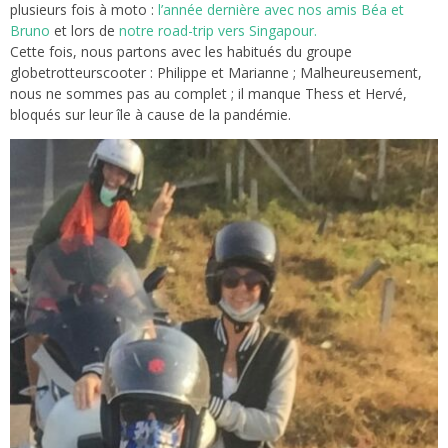
plusieurs fois à moto :
l’année dernière avec nos amis Béa et
Bruno
et lors de
notre road-trip vers Singapour.
Cette fois, nous partons avec les habitués du groupe
globetrotteurscooter : Philippe et Marianne ; Malheureusement,
nous ne sommes pas au complet ; il manque Thess et Hervé,
bloqués sur leur île à cause de la pandémie.