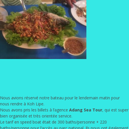
Nous avions réservé notre bateau pour le lendemain matin pour
nous rendre à Koh Lipe.
Nous avons pris les billets à l’agence
Adang Sea Tour
, qui est super
bien organisée et très orientée service.
Le tarif en speed boat était de 300 baths/personne + 220
baths/personne pour l’accès au parc national. Ils nous ont également