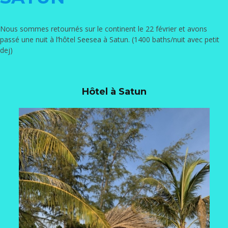
Nous sommes retournés sur le continent le 22 février et avons
passé une nuit à l’hôtel
Seesea
à Satun. (1400 baths/nuit avec petit
dej)
Hôtel à Satun